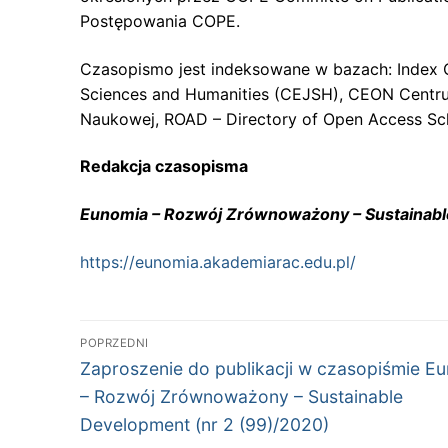
Postępowania COPE.
Czasopismo jest indeksowane w bazach: Index Co
Sciences and Humanities (CEJSH), CEON Centrum
Naukowej, ROAD – Directory of Open Access Sch
Redakcja czasopisma
Eunomia – Rozwój Zrównoważony – Sustainab
https://eunomia.akademiarac.edu.pl/
Nawigacja
POPRZEDNI
Poprzedni
wpisu
Zaproszenie do publikacji w czasopiśmie E
wpis:
– Rozwój Zrównoważony – Sustainable
Development (nr 2 (99)/2020)