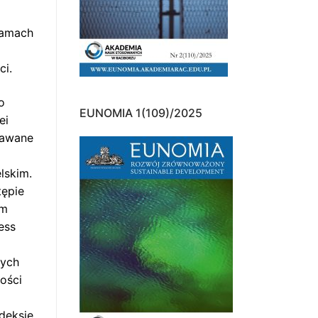
ramach
ci.
o
EUNOMIA 1(109)/2025
ei
dawane
lskim.
tępie
sm
ess
nych
ości
deksie