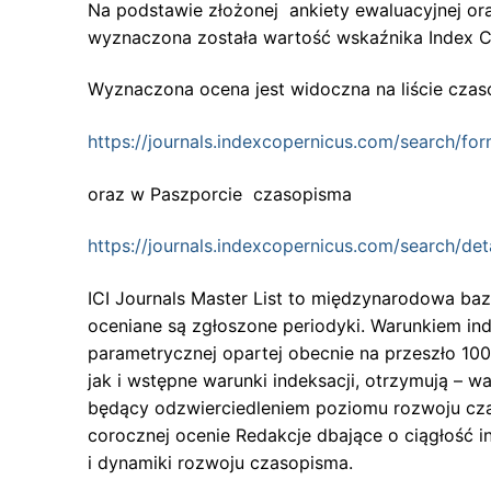
Na podstawie złożonej ankiety ewaluacyjnej o
wyznaczona została wartość wskaźnika Index Co
Wyznaczona ocena jest widoczna na liście czaso
https://journals.indexcopernicus.com/search/for
oraz w Paszporcie czasopisma
https://journals.indexcopernicus.com/search/de
ICI Journals Master List to międzynarodowa baz
oceniane są zgłoszone periodyki. Warunkiem in
parametrycznej opartej obecnie na przeszło 100 
jak i wstępne warunki indeksacji, otrzymują – w
będący odzwierciedleniem poziomu rozwoju czas
corocznej ocenie Redakcje dbające o ciągłość in
i dynamiki rozwoju czasopisma.