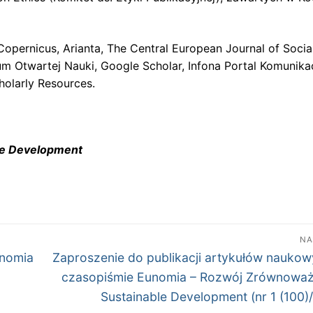
pernicus, Arianta, The Central European Journal of Socia
 Otwartej Nauki, Google Scholar, Infona Portal Komunikac
olarly Resources.
le Development
NA
Następny
unomia
Zaproszenie do publikacji artykułów nauko
wpis:
czasopiśmie Eunomia – Rozwój Zrównoważ
Sustainable Development (nr 1 (100)