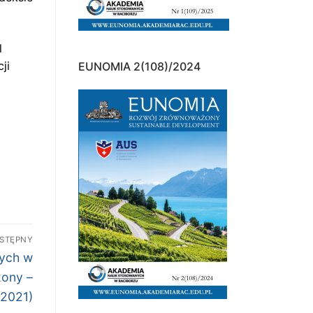
l
ji
EUNOMIA 2(108)/2024
STĘPNY
wych w
ony –
/2021)