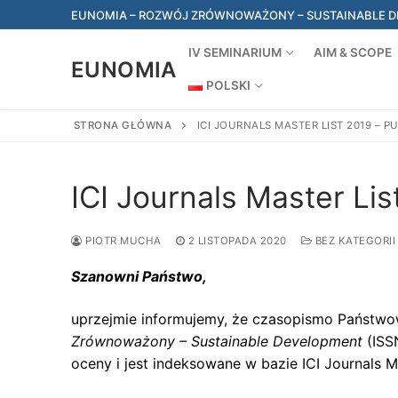
Przejdź
EUNOMIA – ROZWÓJ ZRÓWNOWAŻONY – SUSTAINABLE DEV
do
treści
IV SEMINARIUM
AIM & SCOPE
EUNOMIA
POLSKI
STRONA GŁÓWNA
ICI JOURNALS MASTER LIST 2019 – P
ICI Journals Master Lis
PIOTR MUCHA
2 LISTOPADA 2020
BEZ KATEGORII
Szanowni Państwo,
uprzejmie informujemy, że czasopismo Państw
Zrównoważony – Sustainable Development
(ISS
oceny i jest indeksowane w bazie ICI Journals M