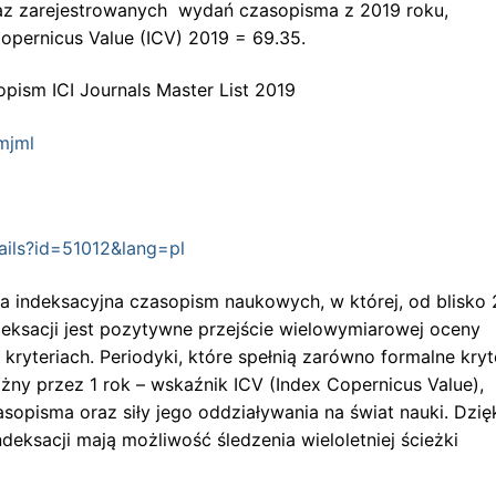
raz zarejestrowanych wydań czasopisma z 2019 roku,
pernicus Value (ICV) 2019 = 69.35.
pism ICI Journals Master List 2019
mjml
tails?id=51012&lang=pl
a indeksacyjna czasopism naukowych, w której, od blisko 
deksacji jest pozytywne przejście wielowymiarowej oceny
kryteriach. Periodyki, które spełnią zarówno formalne kryt
ażny przez 1 rok – wskaźnik ICV (Index Copernicus Value),
opisma oraz siły jego oddziaływania na świat nauki. Dzię
deksacji mają możliwość śledzenia wieloletniej ścieżki