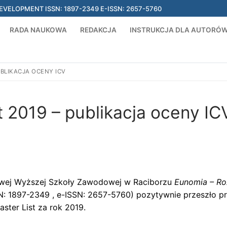
ELOPMENT ISSN: 1897-2349 E-ISSN: 2657-5760
RADA NAUKOWA
REDAKCJA
INSTRUKCJA DLA AUTORÓ
UBLIKACJA OCENY ICV
t 2019 – publikacja oceny IC
owej Wyższej Szkoły Zawodowej w Raciborzu
Eunomia – R
N: 1897-2349 , e-ISSN: 2657-5760) pozytywnie przeszło p
aster List za rok 2019.