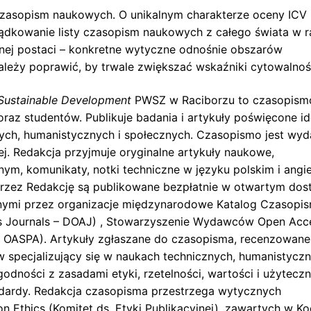
 czasopism naukowych. O unikalnym charakterze oceny ICV
ządkowanie listy czasopism naukowych z całego świata w 
zonej postaci – konkretne wytyczne odnośnie obszarów
leży poprawić, by trwale zwiększać wskaźniki cytowalnoś
ustainable
Development
PWSZ w Raciborzu to czasopism
z studentów. Publikuje badania i artykuły poświęcone id
ch, humanistycznych i społecznych. Czasopismo jest wy
ej. Redakcja przyjmuje oryginalne artykuły naukowe,
ym, komunikaty, notki techniczne w języku polskim i angie
 przez Redakcję są publikowane bezpłatnie w otwartym dos
lanymi przez organizacje międzynarodowe Katalog Czasopi
ss Journals – DOAJ) , Stowarzyszenie Wydawców Open Acc
 – OASPA). Artykuły zgłaszane do czasopisma, recenzowane
w specjalizujący się w naukach technicznych, humanistycz
dności z zasadami etyki, rzetelności, wartości i użyteczn
dardy. Redakcja czasopisma przestrzega wytycznych
 Ethics (Komitet ds. Etyki Publikacyjnej), zawartych w Ko