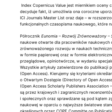
Index Copernicus Value jest miernikiem oceny
decyduje fakt, iż umożliwia ona coroczne upor
ICI Journals Master List oraz daje – w rozszer
funkcjonalnych czasopisma naukowego, które na
Półrocznik
Eunomia – Rozwój Zrównoważony – S
naukowe otwarte dla pracowników naukowych ora
zrównoważonego rozwoju w naukach techniczny
w formie papierowej oraz w formie elektroniczn
przeglądowe, opiniotwórcze, w wydaniu specjaln
Wszystkie artykuły zatwierdzone do publikacji
(Open Access). Kierujemy się kryteriami okreś
o Otwartym Dostępie (Directory of Open Acce
(Open Access Scholarly Publishers Association
są przez krajowych i zagranicznych recenzentó
i społecznych oraz sprawdzane są pod kątem zgo
naukowej w oparciu o najwyższe światowe stan
określonych przez COPE Committe on Publication