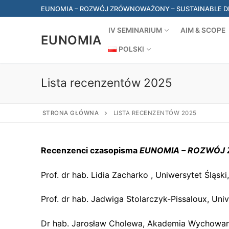
Przejdź
EUNOMIA – ROZWÓJ ZRÓWNOWAŻONY – SUSTAINABLE DEV
do
treści
IV SEMINARIUM
AIM & SCOPE
EUNOMIA
POLSKI
Lista recenzentów 2025
STRONA GŁÓWNA
LISTA RECENZENTÓW 2025
Recenzenci czasopisma
EUNOMIA – ROZWÓJ
Prof. dr hab. Lidia Zacharko , Uniwersytet Ślą
Prof. dr hab. Jadwiga Stolarczyk-Pissaloux, Uni
Dr hab. Jarosław Cholewa, Akademia Wychowan