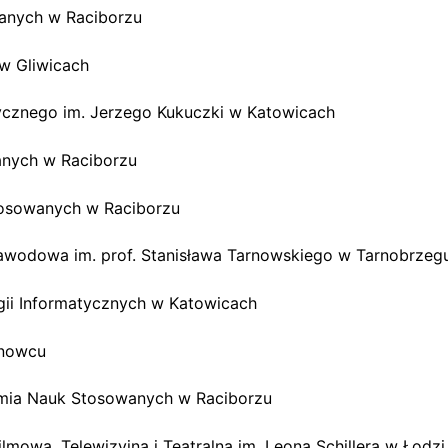
wanych w Raciborzu
 w Gliwicach
cznego im. Jerzego Kukuczki w Katowicach
anych w Raciborzu
tosowanych w Raciborzu
awodowa im. prof. Stanisława Tarnowskiego w Tarnobrzeg
gii Informatycznych w Katowicach
snowcu
demia Nauk Stosowanych w Raciborzu
mowa, Telewizyjna i Teatralna im. Leona Schillera w Łodzi