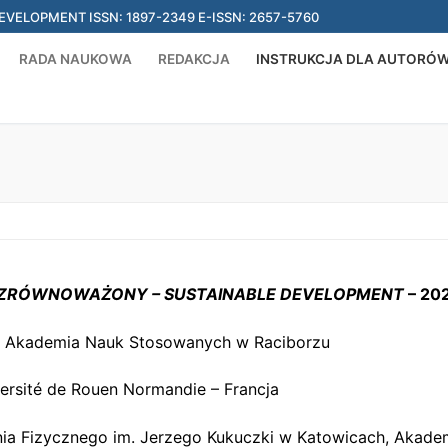
ELOPMENT ISSN: 1897-2349 E-ISSN: 2657-5760
RADA NAUKOWA
REDAKCJA
INSTRUKCJA DLA AUTORÓ
 ZRÓWNOWAŻONY – SUSTAINABLE DEVELOPMENT
– 202
ski, Akademia Nauk Stosowanych w Raciborzu
versité de Rouen Normandie – Francja
ia Fizycznego im. Jerzego Kukuczki w Katowicach, Akad