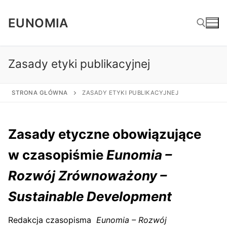
Przejdź
do
EUNOMIA
treści
Zasady etyki publikacyjnej
Szukaj:
STRONA GŁÓWNA
ZASADY ETYKI PUBLIKACYJNEJ
Zasady etyczne obowiązujące
w czasopiśmie
Eunomia –
Rozwój Zrównoważony –
Sustainable Development
Redakcja czasopisma
Eunomia – Rozwój