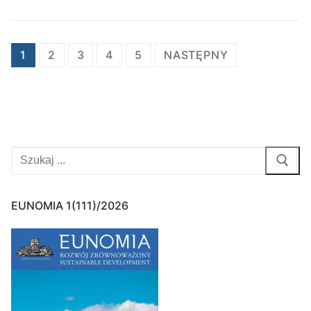
Stronicowanie
1
2
3
4
5
NASTĘPNY
wpisów
Szukaj:
EUNOMIA 1(111)/2026