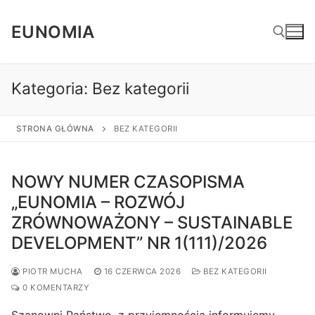
Przejdź
do
EUNOMIA
treści
Kategoria:
Bez kategorii
Szukaj:
STRONA GŁÓWNA
BEZ KATEGORII
NOWY NUMER CZASOPISMA
„EUNOMIA – ROZWÓJ
ZRÓWNOWAŻONY – SUSTAINABLE
DEVELOPMENT” NR 1(111)/2026
PIOTR MUCHA
16 CZERWCA 2026
BEZ KATEGORII
0 KOMENTARZY
Szanowni Państwo, z przyjemnością informujemy,